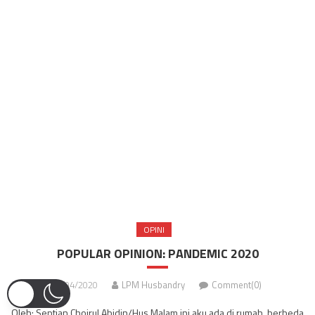
OPINI
POPULAR OPINION: PANDEMIC 2020
27/04/2020
LPM Husbandry
Comment(0)
Oleh: Septian Choirul Abidin/Hus Malam ini aku ada di rumah, berbeda