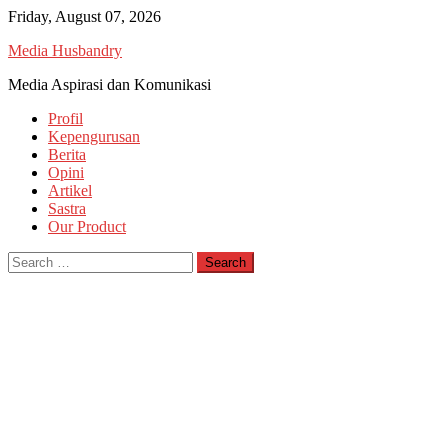
Skip
Friday, August 07, 2026
to
Media Husbandry
content
Media Aspirasi dan Komunikasi
Profil
Kepengurusan
Berita
Opini
Artikel
Sastra
Our Product
Search
for: