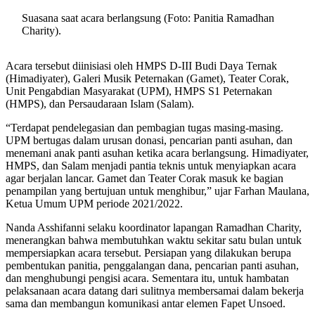
Suasana saat acara berlangsung (Foto: Panitia Ramadhan
Charity).
Acara tersebut diinisiasi oleh HMPS D-III Budi Daya Ternak
(Himadiyater), Galeri Musik Peternakan (Gamet), Teater Corak,
Unit Pengabdian Masyarakat (UPM), HMPS S1 Peternakan
(HMPS), dan Persaudaraan Islam (Salam).
“Terdapat pendelegasian dan pembagian tugas masing-masing.
UPM bertugas dalam urusan donasi, pencarian panti asuhan, dan
menemani anak panti asuhan ketika acara berlangsung. Himadiyater,
HMPS, dan Salam menjadi pantia teknis untuk menyiapkan acara
agar berjalan lancar. Gamet dan Teater Corak masuk ke bagian
penampilan yang bertujuan untuk menghibur,” ujar Farhan Maulana,
Ketua Umum UPM periode 2021/2022.
Nanda Asshifanni selaku koordinator lapangan Ramadhan Charity,
menerangkan bahwa membutuhkan waktu sekitar satu bulan untuk
mempersiapkan acara tersebut. Persiapan yang dilakukan berupa
pembentukan panitia, penggalangan dana, pencarian panti asuhan,
dan menghubungi pengisi acara. Sementara itu, untuk hambatan
pelaksanaan acara datang dari sulitnya membersamai dalam bekerja
sama dan membangun komunikasi antar elemen Fapet Unsoed.