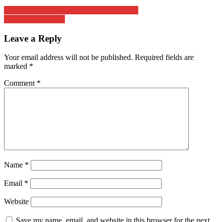
Post
Movie Education With AEC Fapet Unsoed
Denting Kekalahan
navigation
Leave a Reply
Your email address will not be published.
Required fields are
marked
*
Comment
*
Name
*
Email
*
Website
Save my name, email, and website in this browser for the next