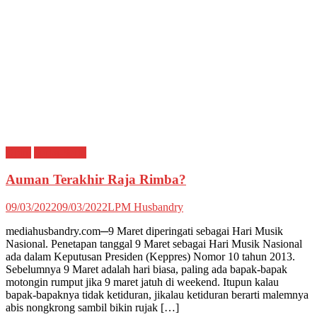
Opini
Serba-Serbi
Auman Terakhir Raja Rimba?
09/03/2022
09/03/2022
LPM Husbandry
mediahusbandry.com─9 Maret diperingati sebagai Hari Musik
Nasional. Penetapan tanggal 9 Maret sebagai Hari Musik Nasional
ada dalam Keputusan Presiden (Keppres) Nomor 10 tahun 2013.
Sebelumnya 9 Maret adalah hari biasa, paling ada bapak-bapak
motongin rumput jika 9 maret jatuh di weekend. Itupun kalau
bapak-bapaknya tidak ketiduran, jikalau ketiduran berarti malemnya
abis nongkrong sambil bikin rujak […]