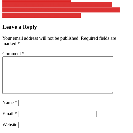
Post
“Sediakan Ruang Aman, Lindungi Korban, kesampingkan
navigation
kepentingan” Aksi Mimbar Bebas : Mahasiswa Desak Polresta
Banyumas Transparan Tangani Kasus KS
Leave a Reply
Your email address will not be published.
Required fields are
marked
*
Comment
*
Name
*
Email
*
Website