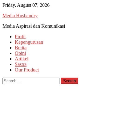
Skip
Friday, August 07, 2026
to
Media Husbandry
content
Media Aspirasi dan Komunikasi
Profil
Kepengurusan
Berita
Opini
Artikel
Sastra
Our Product
Search
for: