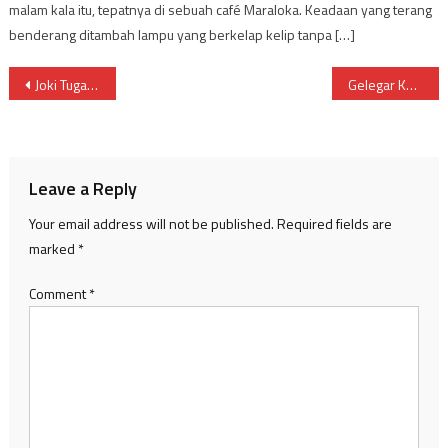
malam kala itu, tepatnya di sebuah café Maraloka. Keadaan yang terang
benderang ditambah lampu yang berkelap kelip tanpa […]
Post
Joki Tugas: Si ‘Pahlawan’ Tanpa Nama di Balik Kegagalan Dunia Akademik
Gelegar Kandang Seni Vol. IX: Suguhan Spektakuler UKM Gamet Fapet Unsoed
navigation
Leave a Reply
Your email address will not be published.
Required fields are
marked
*
Comment
*