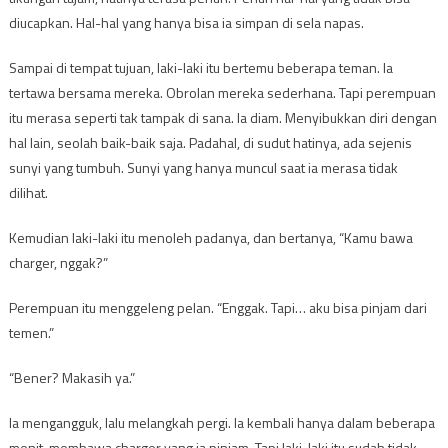
diucapkan. Hal-hal yang hanya bisa ia simpan di sela napas.
Sampai di tempat tujuan, laki-laki itu bertemu beberapa teman. Ia
tertawa bersama mereka. Obrolan mereka sederhana. Tapi perempuan
itu merasa seperti tak tampak di sana. Ia diam. Menyibukkan diri dengan
hal lain, seolah baik-baik saja. Padahal, di sudut hatinya, ada sejenis
sunyi yang tumbuh. Sunyi yang hanya muncul saat ia merasa tidak
dilihat.
Kemudian laki-laki itu menoleh padanya, dan bertanya, “Kamu bawa
charger, nggak?”
Perempuan itu menggeleng pelan. “Enggak. Tapi… aku bisa pinjam dari
temen.”
“Bener? Makasih ya.”
Ia mengangguk, lalu melangkah pergi. Ia kembali hanya dalam beberapa
menit, membawa charger yang ia pinjam. Tapi laki-laki itu sudah tidak