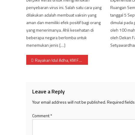
penyebaran virus ini. Salah satu cara yang
Ruangan Semi
dilakukan adalah membuat vaksin yang
tanggal 5 Se
aman dan memiliki efek positif bagi orang
dimulai pada 
yang menerimanya. Ahli kesehatan di
oleh 100 mah
beberapa negara berlomba untuk
oleh Dekan Fap
menemukan jenis […]
Setyawardhani
Post
Rayakan Idul Adha, KM Fapet Potong 7 Ekor Dombing
navigation
Leave a Reply
Your email address will not be published.
Required field
Comment
*