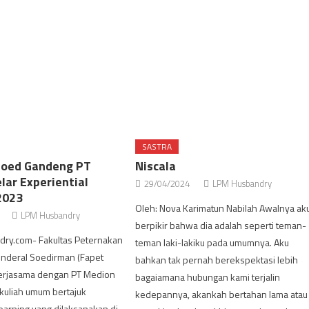
SASTRA
soed Gandeng PT
Niscala
lar Experiential
29/04/2024
LPM Husbandry
2023
Oleh: Nova Karimatun Nabilah Awalnya ak
LPM Husbandry
berpikir bahwa dia adalah seperti teman-
ry.com- Fakultas Peternakan
teman laki-lakiku pada umumnya. Aku
enderal Soedirman (Fapet
bahkan tak pernah berekspektasi lebih
erjasama dengan PT Medion
bagaiamana hubungan kami terjalin
uliah umum bertajuk
kedepannya, akankah bertahan lama atau
Learning yang dilaksanakan di