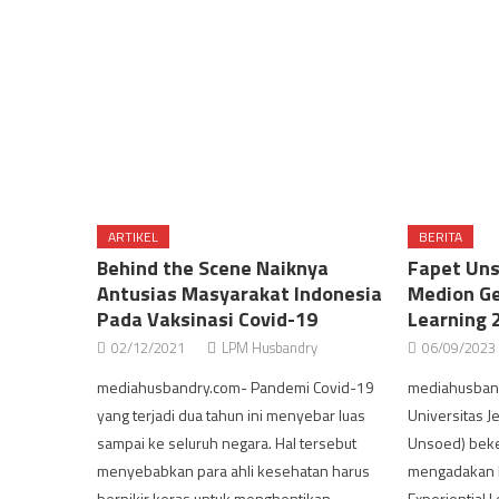
ARTIKEL
BERITA
Behind the Scene Naiknya
Fapet Un
Antusias Masyarakat Indonesia
Medion Ge
Pada Vaksinasi Covid-19
Learning 
02/12/2021
LPM Husbandry
06/09/2023
mediahusbandry.com- Pandemi Covid-19
mediahusband
yang terjadi dua tahun ini menyebar luas
Universitas J
sampai ke seluruh negara. Hal tersebut
Unsoed) bek
menyebabkan para ahli kesehatan harus
mengadakan k
berpikir keras untuk menghentikan
Experiential 