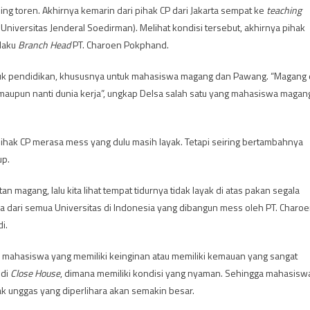
ing toren. Akhirnya kemarin dari pihak CP dari Jakarta sempat ke
teaching
Universitas Jenderal Soedirman). Melihat kondisi tersebut, akhirnya pihak
laku
Branch Head
PT. Charoen Pokphand.
uk pendidikan, khususnya untuk mahasiswa magang dan Pawang. “Magang 
n maupun nanti dunia kerja”, ungkap Delsa salah satu yang mahasiswa magan
hak CP merasa mess yang dulu masih layak. Tetapi seiring bertambahnya
up.
magang, lalu kita lihat tempat tidurnya tidak layak di atas pakan segala
a dari semua Universitas di Indonesia yang dibangun mess oleh PT. Charo
i.
mahasiswa yang memiliki keinginan atau memiliki kemauan yang sangat
 di
Close House
, dimana memiliki kondisi yang nyaman. Sehingga mahasisw
ak unggas yang diperlihara akan semakin besar.