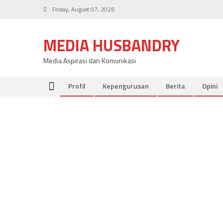
Skip
Friday, August 07, 2026
to
content
MEDIA HUSBANDRY
Media Aspirasi dan Komunikasi
Profil
Kepengurusan
Berita
Opini