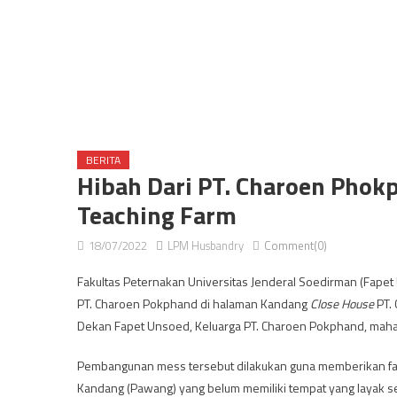
BERITA
Hibah Dari PT. Charoen Pho
Teaching Farm
18/07/2022
LPM Husbandry
Comment(0)
Fakultas Peternakan Universitas Jenderal Soedirman (Fapet
PT. Charoen Pokphand di halaman Kandang
Close House
PT. 
Dekan Fapet Unsoed, Keluarga PT. Charoen Pokphand, ma
Pembangunan mess tersebut dilakukan guna memberikan f
Kandang (Pawang) yang belum memiliki tempat yang layak s