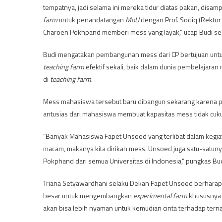
tempatnya, jadi selama ini mereka tidur diatas pakan, disamp
farm
untuk penandatangan
MoU
dengan Prof. Sodiq (Rektor 
Charoen Pokhpand memberi mess yang layak,” ucap Budi se
Budi mengatakan pembangunan mess dari CP bertujuan unt
teaching farm
efektif sekali, baik dalam dunia pembelajara
di
teaching farm
.
Mess mahasiswa tersebut baru dibangun sekarang karena pi
antusias dari mahasiswa membuat kapasitas mess tidak cuk
“Banyak Mahasiswa Fapet Unsoed yang terlibat dalam kegiatan 
macam, makanya kita dirikan mess. Unsoed juga satu-satuny
Pokphand dari semua Universitas di Indonesia,” pungkas Bud
Triana Setyawardhani selaku Dekan Fapet Unsoed berharap 
besar untuk mengembangkan
experimental farm
khususnya
akan bisa lebih nyaman untuk kemudian cinta terhadap tern