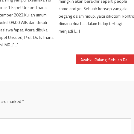
mungkin akan berakhir seperti people
nar 1 Fapet Unsoed pada
come and go. Sebuah konsep yang aku
ptember 2023.Kuliah umum
pegang dalam hidup, yaitu dikotomi kontro
pukul 09.00 WIB dan diikuti
dimana dua hal dalam hidup terbagi
asiswa fapet. Acara dibuka
menjadi […]
et Unsoed, Prof. Dr. Ir. Triana
, MP., […]
Ayahku Pulang, Sebuah Panggung dari Teater Corak
s are marked
*