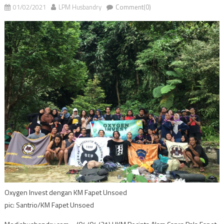
01/02/2021
LPM Husbandry
Comment(0)
Oxygen Invest dengan KM Fapet Unsoed
pic: Santrio/KM Fapet Unsoed