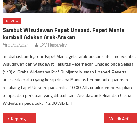
BERITA
Sambut Wisudawan Fapet Unsoed, Fapet Mania
kembali Adakan Arak-Arakan
06/03/2024
LPM Husbandry
mediahusbandry.com-Fapet Mania gelar arak-arakan untuk menyambut
wisudawan dan wisudawati Fakultas Peternakan Unsoed pada Selasa
(5/3) di Graha Widyatama Prof. Rubijanto Misman Unsoed. Peserta
arak-arakan atau yang kerap disapa Manians berkumpul di parkiran
belakang Fapet Unsoed pada pukul 10.00 WIB untuk mempersiapkan
tempat dan peralatan yang dibutuhkan. Wisudawan keluar dari Graha
Widyatama pada pukul 12.00 WIB […]
Post
Kepengurusan Baru, BEM Adakan Rekruitmen
Melirik Anfield yang Semakin Angker untuk Liverpool, dan Era Baru Chelsea di Tangan Thomas Tuchell
navigation