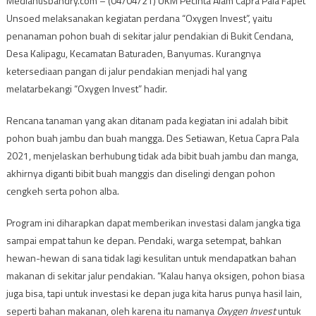
Mediahusbandry.com – (04/04/21) UKM Pecinta Alam Capra Pala Fapet
Unsoed melaksanakan kegiatan perdana “Oxygen Invest”, yaitu
penanaman pohon buah di sekitar jalur pendakian di Bukit Cendana,
Desa Kalipagu, Kecamatan Baturaden, Banyumas. Kurangnya
ketersediaan pangan di jalur pendakian menjadi hal yang
melatarbekangi “Oxygen Invest” hadir.
Rencana tanaman yang akan ditanam pada kegiatan ini adalah bibit
pohon buah jambu dan buah mangga. Des Setiawan, Ketua Capra Pala
2021, menjelaskan berhubung tidak ada bibit buah jambu dan manga,
akhirnya diganti bibit buah manggis dan diselingi dengan pohon
cengkeh serta pohon alba.
Program ini diharapkan dapat memberikan investasi dalam jangka tiga
sampai empat tahun ke depan. Pendaki, warga setempat, bahkan
hewan-hewan di sana tidak lagi kesulitan untuk mendapatkan bahan
makanan di sekitar jalur pendakian. “Kalau hanya oksigen, pohon biasa
juga bisa, tapi untuk investasi ke depan juga kita harus punya hasil lain,
seperti bahan makanan, oleh karena itu namanya
Oxygen Invest
untuk