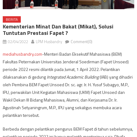
BERITA
Kementerian Minat Dan Bakat (Mikat), Solusi
Tuntutan Prestasi Fapet ?
02/04/2022
LPM Husbandry
Comment(0)
mediahusbandry.com
-Menteri Badan Eksekutif Mahasiswa (BEM)
Fakultas Peternakan Universitas Jenderal Soedirman (Fapet Unsoed)
periode 2022 resmi dilantik pada Jumat, 1 April 2022. Pelantikan
dilaksanakan di gedung
Integrated Academic Building
(IAB) yang dihadiri
oleh Pembina BEM Fapet Unsoed Dr. sc. agr. Ir. H. Yusuf Subagyo, M.P.,
IPU, perwakilan Unit Kegiatan Mahasiswa (UKM) Fapet Unsoed dan
Wakil Dekan III Bidang Mahasiswa, Alumni, dan Kerjasama Dr. Ir.
Agustinah Setyaningrum, M.P., IPU yang sekaligus membuka acara
pelantikan tersebut.
Berbeda dengan pelantikan pengurus BEM Fapet di tahun sebelumnya,
pelantikan periode 2022 ini hanya melantik menterinya saja. Dhafa