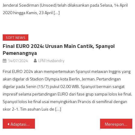
Jenderal Soedirman (Unsoed) telah dilaksankan pada Selasa, 14 April
2020 hingga Kamis, 23 April […]
SOFT NEWS
Final EURO 2024: Urusan Main Cantik, Spanyol
Pemenangnya
14/07/2024
LPM Husbandry
Final EURO 2024 akan mempertemukan Spanyol melawan Inggris yang
akan digelar di Stadion Olympia kota Berlin, Jerman. Pertandingan
digelar pada Senin (15/7) pukul 02.00 WIB. Spanyol bermain sangat
impresif selama pertandingan EURO dari fase grup sampai lolos ke final.
Spanyol lolos ke final usai menyingkirkan Prancis di semifinal dengan
skor 2-1. Tim asuhan Luis de […]
Post
Adaptasi Kebiasaan Baru Fapet Unsoed
Merespon Kondisi Negeri Terkini, Mahasiswa Se-Banyumas Gelar Aksi